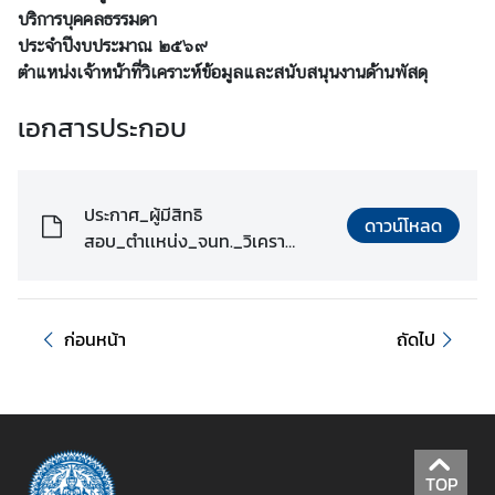
บริการบุคคลธรรมดา
ร
ประจำปีงบประมาณ ๒๕๖๙
ะ
ตำแหน่งเจ้าหน้าที่วิเคราะห์ข้อมูลและสนับสนุนงานด้านพัสดุ
ห
ว่
เอกสารประกอบ
า
ง
ป
ร
ประกาศ_ผู้มีสิทธิ
ดาวน์โหลด
ะ
สอบ_ตำเเหน่ง_จนท._วิเครา
เ
ะห.pdf
ท
ศ
ก่อนหน้า
ถัดไป
ข่
า
ว
TOP