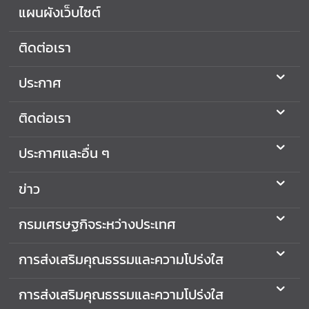
เ
แผนผังเว็บไซต์
ส
ริ
ติดต่อเรา
ม
คุ
ประกาศ
ณ
ธ
ติดต่อเรา
ร
ร
ประกาศและอื่น ๆ
ม
แ
ข่าว
ล
ะ
กรมเศรษฐกิจระหว่างประเทศ
ค
ว
า
การส่งเสริมคุณธรรมและความโปร่งใส
ม
โ
การส่งเสริมคุณธรรมและความโปร่งใส
ป