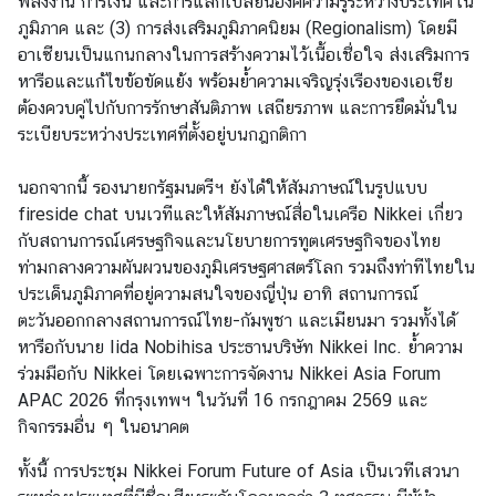
พลังงาน การเงิน และการแลกเปลี่ยนองค์ความรู้ระหว่างประเทศใน
ป
ภูมิภาค และ (3) การส่งเสริมภูมิภาคนิยม (Regionalism) โดยมี
ร
อาเซียนเป็นแกนกลางในการสร้างความไว้เนื้อเชื่อใจ ส่งเสริมการ
ะ
หารือและแก้ไขข้อขัดแย้ง พร้อมย้ำความเจริญรุ่งเรืองของเอเชีย
ก
ต้องควบคู่ไปกับการรักษาสันติภาพ เสถียรภาพ และการยึดมั่นใน
า
ระเบียบระหว่างประเทศที่ตั้งอยู่บนกฎกติกา
ศ
แ
นอกจากนี้ รองนายกรัฐมนตรีฯ ยังได้ให้สัมภาษณ์ในรูปแบบ
ล
fireside chat บนเวทีและให้สัมภาษณ์สื่อในเครือ Nikkei เกี่ยว
ะ
กับสถานการณ์เศรษฐกิจและนโยบายการทูตเศรษฐกิจของไทย
อื่
ท่ามกลางความผันผวนของภูมิเศรษฐศาสตร์โลก รวมถึงท่าทีไทยใน
น
ประเด็นภูมิภาคที่อยู่ความสนใจของญี่ปุ่น อาทิ สถานการณ์
ๆ
ตะวันออกกลางสถานการณ์ไทย-กัมพูชา และเมียนมา รวมทั้งได้
หารือกับนาย Iida Nobihisa ประธานบริษัท Nikkei Inc. ย้ำความ
ร่วมมือกับ Nikkei โดยเฉพาะการจัดงาน Nikkei Asia Forum
ก
APAC 2026 ที่กรุงเทพฯ ในวันที่ 16 กรกฎาคม 2569 และ
า
กิจกรรมอื่น ๆ ในอนาคต
ร
ส่
ทั้งนี้ การประชุม Nikkei Forum Future of Asia เป็นเวทีเสวนา
ง