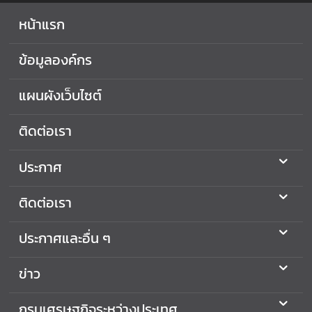
ส
หน้าแรก
า
ธ
ข้อมูลองค์กร
า
ร
แผนผังเว็บไซต์
ณ
ะ
ติดต่อเรา
(
O
I
ประกาศ
T
)
ติดต่อเรา
ติ
ประกาศและอื่น ๆ
ด
ต่
ข่าว
อ
เ
กรมเศรษฐกิจระหว่างประเทศ
ร