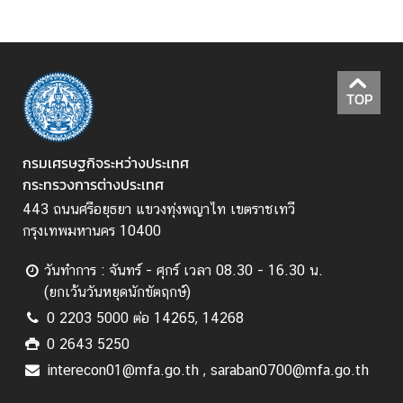
ร่
ง
ใ
ส
TOP
ก
า
กรมเศรษฐกิจระหว่างประเทศ
ร
กระทรวงการต่างประเทศ
เ
443 ถนนศรีอยุธยา แขวงทุ่งพญาไท เขตราชเทวี
ปิ
กรุงเทพมหานคร 10400
ด
เ
วันทำการ : จันทร์ - ศุกร์ เวลา 08.30 - 16.30 น.
ผ
(ยกเว้นวันหยุดนักขัตฤกษ์)
ย
0 2203 5000 ต่อ 14265, 14268
ข้
0 2643 5250
อ
interecon01@mfa.go.th , saraban0700@mfa.go.th
มู
ล