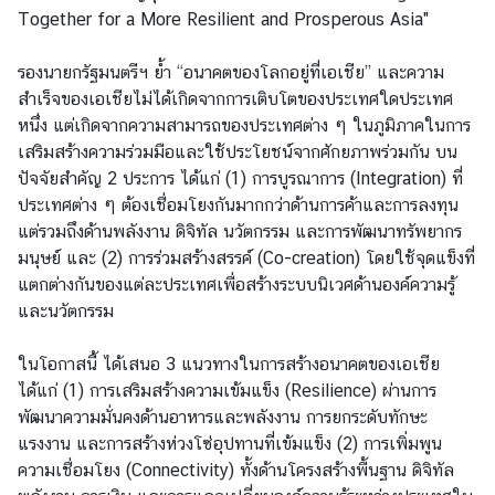
Together for a More Resilient and Prosperous Asia"
ร
ะ
รองนายกรัฐมนตรีฯ ย้ำ “อนาคตของโลกอยู่ที่เอเชีย” และความ
ห
สำเร็จของเอเชียไม่ได้เกิดจากการเติบโตของประเทศใดประเทศ
ว่
หนึ่ง แต่เกิดจากความสามารถของประเทศต่าง ๆ ในภูมิภาคในการ
า
เสริมสร้างความร่วมมือและใช้ประโยชน์จากศักยภาพร่วมกัน บน
ง
ปัจจัยสำคัญ 2 ประการ ได้แก่ (1) การบูรณาการ (Integration) ที่
ป
ประเทศต่าง ๆ ต้องเชื่อมโยงกันมากกว่าด้านการค้าและการลงทุน
ร
แต่รวมถึงด้านพลังงาน ดิจิทัล นวัตกรรม และการพัฒนาทรัพยากร
ะ
มนุษย์ และ (2) การร่วมสร้างสรรค์ (Co-creation) โดยใช้จุดแข็งที่
เ
แตกต่างกันของแต่ละประเทศเพื่อสร้างระบบนิเวศด้านองค์ความรู้
ท
และนวัตกรรม
ศ
ในโอกาสนี้ ได้เสนอ 3 แนวทางในการสร้างอนาคตของเอเชีย
ข่
ได้แก่ (1) การเสริมสร้างความเข้มแข็ง (Resilience) ผ่านการ
า
พัฒนาความมั่นคงด้านอาหารและพลังงาน การยกระดับทักษะ
ว
แรงงาน และการสร้างห่วงโซ่อุปทานที่เข้มแข็ง (2) การเพิ่มพูน
ความเชื่อมโยง (Connectivity) ทั้งด้านโครงสร้างพื้นฐาน ดิจิทัล