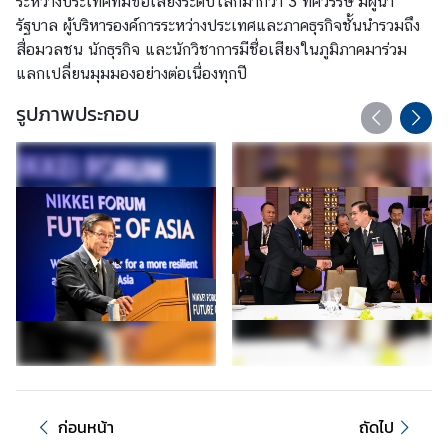
ระหว่างประเทศที่มีชื่อเสียงระดับโลกมากว่า 3 ทศวรรษ มีผู้นำ
เ
รัฐบาล ผู้บริหารองค์การระหว่างประเทศและภาคธุรกิจชั้นนำรวมถึง
ส
สื่อมวลชน นักธุรกิจ และนักวิชาการมีชื่อเสียงในภูมิภาคมาร่วม
ริ
แลกเปลี่ยนมุมมองอย่างต่อเนื่องทุกปี
ม
คุ
รูปภาพประกอบ
ณ
ธ
ร
ร
ม
แ
ล
ะ
ค
ว
า
ม
โ
ก่อนหน้า
ถัดไป
ป