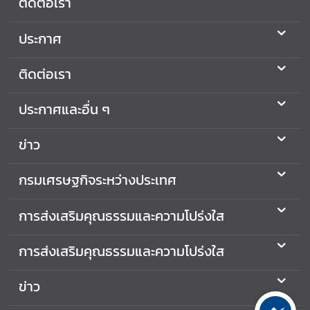
ติดต่อเรา
ร่
ง
ประกาศ
ใ
ส
ติดต่อเรา
ประกาศและอื่น ๆ
ก
า
ร
ข่าว
เ
ปิ
กรมเศรษฐกิจระหว่างประเทศ
ด
เ
การส่งเสริมคุณธรรมและความโปร่งใส
ผ
ย
การส่งเสริมคุณธรรมและความโปร่งใส
ข้
อ
ข่าว
มู
ล