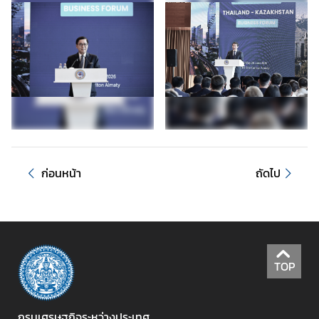
ป
ร
ะ
ก
า
ศ
แ
ล
ะ
อื่
ก่อนหน้า
ถัดไป
น
ๆ
ก
า
TOP
ร
ส่
ง
กรมเศรษฐกิจระหว่างประเทศ