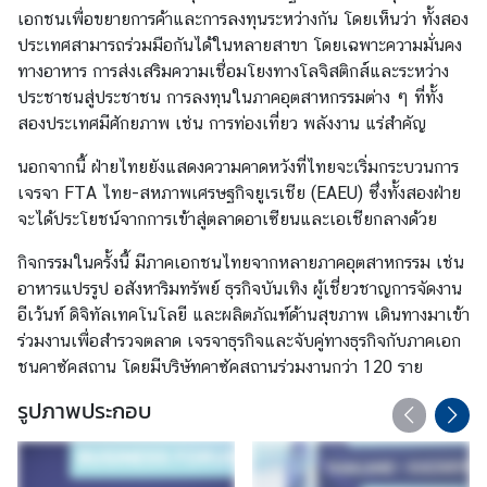
เอกชนเพื่อขยายการค้าและการลงทุนระหว่างกัน โดยเห็นว่า ทั้งสอง
ร
ประเทศสามารถร่วมมือกันได้ในหลายสาขา โดยเฉพาะความมั่นคง
ะ
ทางอาหาร การส่งเสริมความเชื่อมโยงทางโลจิสติกส์และระหว่าง
ห
ประชาชนสู่ประชาชน การลงทุนในภาคอุตสาหกรรมต่าง ๆ ที่ทั้ง
ว่
สองประเทศมีศักยภาพ เช่น การท่องเที่ยว พลังงาน แร่สำคัญ
า
ง
นอกจากนี้ ฝ่ายไทยยังแสดงความคาดหวังที่ไทยจะเริ่มกระบวนการ
ป
เจรจา FTA ไทย-สหภาพเศรษฐกิจยูเรเชีย (EAEU) ซึ่งทั้งสองฝ่าย
ร
จะได้ประโยชน์จากการเข้าสู่ตลาดอาเซียนและเอเชียกลางด้วย
ะ
เ
กิจกรรมในครั้งนี้ มีภาคเอกชนไทยจากหลายภาคอุตสาหกรรม เช่น
ท
อาหารแปรรูป อสังหาริมทรัพย์ ธุรกิจบันเทิง ผู้เชี่ยวชาญการจัดงาน
ศ
อีเว้นท์ ดิจิทัลเทคโนโลยี และผลิตภัณฑ์ด้านสุขภาพ เดินทางมาเข้า
ร่วมงานเพื่อสำรวจตลาด เจรจาธุรกิจและจับคู่ทางธุรกิจกับภาคเอก
ชนคาซัคสถาน โดยมีบริษัทคาซัคสถานร่วมงานกว่า 120 ราย
ข่
า
รูปภาพประกอบ
ว