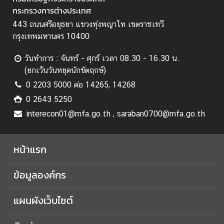
เ
กระทรวงการต่างประเทศ
ส
443 ถนนศรีอยุธยา แขวงทุ่งพญาไท เขตราชเทวี
ริ
กรุงเทพมหานคร 10400
ม
คุ
วันทำการ : จันทร์ - ศุกร์ เวลา 08.30 - 16.30 น.
ณ
(ยกเว้นวันหยุดนักขัตฤกษ์)
ธ
0 2203 5000 ต่อ 14265, 14268
ร
0 2643 5250
ร
ม
interecon01@mfa.go.th , saraban0700@mfa.go.th
แ
ล
หน้าแรก
ะ
ค
ข้อมูลองค์กร
ว
า
ม
แผนผังเว็บไซต์
โ
ป