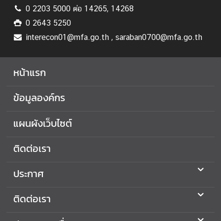
ป
0 2203 5000 ต่อ 14265, 14268
ร
0 2643 5250
ะ
interecon01@mfa.go.th , saraban0700@mfa.go.th
ก
า
ศ
หน้าแรก
แ
ล
ข้อมูลองค์กร
ะ
อื่
แผนผังเว็บไซต์
น
ๆ
ติดต่อเรา
ก
ประกาศ
า
ร
ติดต่อเรา
ส่
ง