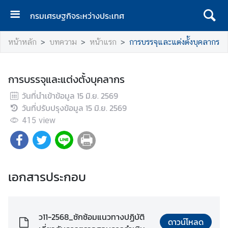
กรมเศรษฐกิจระหว่างประเทศ
ห
หน้าหลัก
บทความ
หน้าแรก
การบรรจุและแต่งตั้งบุคลากร
น้
า
แ
การบรรจุและแต่งตั้งบุคลากร
ร
วันที่นำเข้าข้อมูล
ก
15 มิ.ย. 2569
วันที่ปรับปรุงข้อมูล
15 มิ.ย. 2569
ก
415
view
ร
ม
เ
ศ
เอกสารประกอบ
ร
ษ
ฐ
กิ
ว11-2568_ซักซ้อมแนวทางปฏิบัติ
ดาวน์โหลด
จ