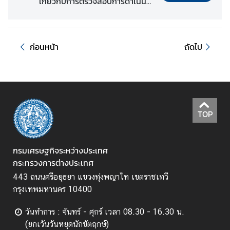
เกี่ยวกับการตรวจสอบการดำเนิน
ร
การเกี่ยวกับการบรรจุและแต่ง
ะ
ตั้ง.pdf
ห
ก่อนหน้า
ถัดไป
ว่
า
ง
ป
ร
ะ
TOP
เ
ท
ศ
กรมเศรษฐกิจระหว่างประเทศ
กระทรวงการต่างประเทศ
443 ถนนศรีอยุธยา แขวงทุ่งพญาไท เขตราชเทวี
ข่
กรุงเทพมหานคร 10400
า
ว
วันทำการ : จันทร์ - ศุกร์ เวลา 08.30 - 16.30 น.
(ยกเว้นวันหยุดนักขัตฤกษ์)