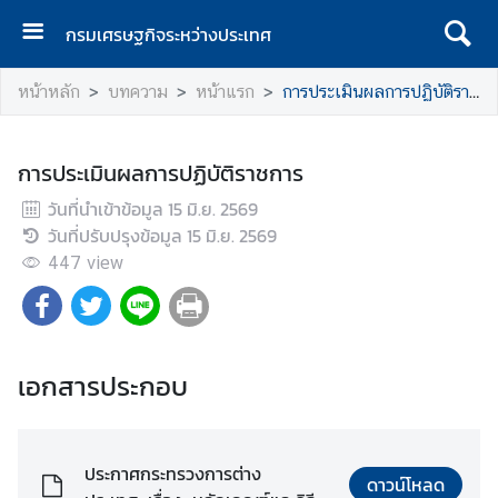
กรมเศรษฐกิจระหว่างประเทศ
ห
หน้าหลัก
บทความ
หน้าแรก
การประเมินผลการปฏิบัติราชการ
น้
า
แ
การประเมินผลการปฏิบัติราชการ
ร
วันที่นำเข้าข้อมูล
ก
15 มิ.ย. 2569
วันที่ปรับปรุงข้อมูล
15 มิ.ย. 2569
ก
447
view
ร
ม
เ
ศ
เอกสารประกอบ
ร
ษ
ฐ
กิ
ประกาศกระทรวงการต่าง
ดาวน์โหลด
จ