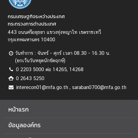
ป
ร
กรมเศรษฐกิจระหว่างประเทศ
ะ
กระทรวงการต่างประเทศ
ก
443 ถนนศรีอยุธยา แขวงทุ่งพญาไท เขตราชเทวี
า
กรุงเทพมหานคร 10400
ศ
แ
วันทำการ : จันทร์ - ศุกร์ เวลา 08.30 - 16.30 น.
ล
(ยกเว้นวันหยุดนักขัตฤกษ์)
ะ
อื่
0 2203 5000 ต่อ 14265, 14268
น
0 2643 5250
ๆ
interecon01@mfa.go.th , saraban0700@mfa.go.th
ก
หน้าแรก
า
ร
ข้อมูลองค์กร
ส่
ง