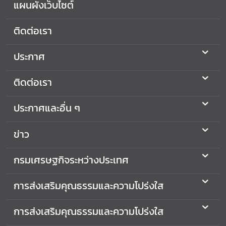
แผนผังเว็บไซต์
เ
ส
ติดต่อเรา
ริ
ม
คุ
ประกาศ
ณ
ธ
ติดต่อเรา
ร
ร
ประกาศและอื่น ๆ
ม
แ
ข่าว
ล
ะ
กรมเศรษฐกิจระหว่างประเทศ
ค
ว
การส่งเสริมคุณธรรมและความโปร่งใส
า
ม
การส่งเสริมคุณธรรมและความโปร่งใส
โ
ป