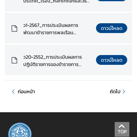
ประเทศ_เรื่อง_หลักเกณฑ์และวิธี
ร
การประเมินผล.pdf
ะ
ห
ว1-2567_การประเมินผลการ
ว่
ดาวน์โหลด
พัฒนาข้าราชการพลเรือน
า
สามัญ_ที่อยู่ระหว่างทดลองปฏิบัติ
ง
หน้าที่ราชการ.pdf
ป
ว20-2552_การประเมินผลการ
ร
ดาวน์โหลด
ปฏิบัติราชการของข้าราชการ
ะ
พลเรือนสามัญ.pdf
เ
ท
ศ
ก่อนหน้า
ถัดไป
ข่
า
ว
TOP