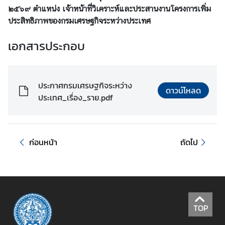
๒๕๖๙ ตำแหน่ง เจ้าหน้าที่วิเคราะห์และประสานงานโครงการเพิ่ม
ร
ประสิทธิภาพของกรมเศรษฐกิจระหว่างประเทศ
ะ
ห
เอกสารประกอบ
ว่
า
ง
ป
ประกาศกรมเศรษฐกิจระหว่าง
ดาวน์โหลด
ร
ประเทศ_เรื่อง_ราย.pdf
ะ
เ
ท
ก่อนหน้า
ถัดไป
ศ
ข่
า
ว
TOP