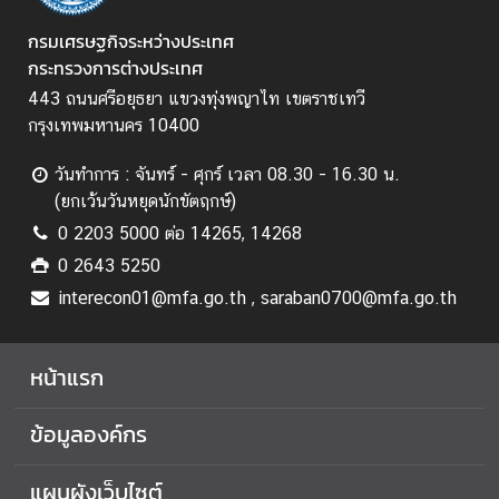
ป
ร
กรมเศรษฐกิจระหว่างประเทศ
ะ
กระทรวงการต่างประเทศ
ก
443 ถนนศรีอยุธยา แขวงทุ่งพญาไท เขตราชเทวี
า
กรุงเทพมหานคร 10400
ศ
แ
วันทำการ : จันทร์ - ศุกร์ เวลา 08.30 - 16.30 น.
ล
(ยกเว้นวันหยุดนักขัตฤกษ์)
ะ
0 2203 5000 ต่อ 14265, 14268
อื่
0 2643 5250
น
interecon01@mfa.go.th , saraban0700@mfa.go.th
ๆ
หน้าแรก
ก
า
ข้อมูลองค์กร
ร
ส่
ง
แผนผังเว็บไซต์