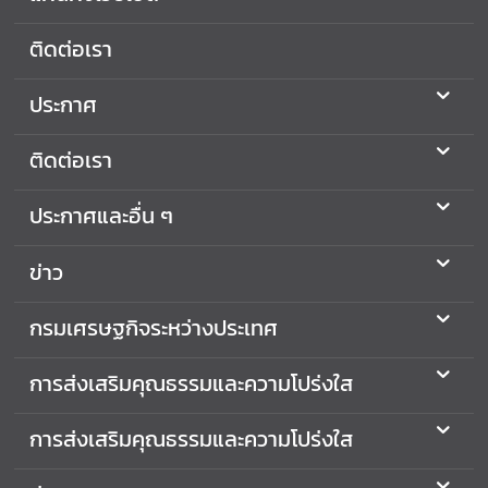
เ
ส
ติดต่อเรา
ริ
ม
ประกาศ
คุ
ณ
ติดต่อเรา
ธ
ร
ประกาศและอื่น ๆ
ร
ม
ข่าว
แ
ล
กรมเศรษฐกิจระหว่างประเทศ
ะ
ค
ว
การส่งเสริมคุณธรรมและความโปร่งใส
า
ม
การส่งเสริมคุณธรรมและความโปร่งใส
โ
ป