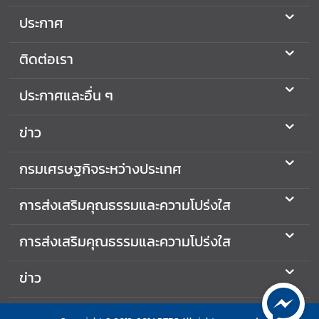
เ
ประกาศ
ส
ริ
ติดต่อเรา
ม
คุ
ประกาศและอื่น ๆ
ณ
ธ
ร
ข่าว
ร
ม
กรมเศรษฐกิจระหว่างประเทศ
แ
ล
การส่งเสริมคุณธรรมและความโปร่งใส
ะ
ค
การส่งเสริมคุณธรรมและความโปร่งใส
ว
า
ข่าว
ม
โ
ป