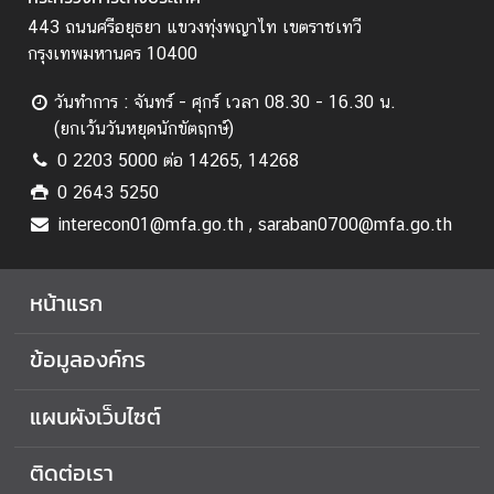
ป
443 ถนนศรีอยุธยา แขวงทุ่งพญาไท เขตราชเทวี
ร
กรุงเทพมหานคร 10400
ะ
ก
วันทำการ : จันทร์ - ศุกร์ เวลา 08.30 - 16.30 น.
า
(ยกเว้นวันหยุดนักขัตฤกษ์)
ศ
0 2203 5000 ต่อ 14265, 14268
แ
0 2643 5250
ล
ะ
interecon01@mfa.go.th , saraban0700@mfa.go.th
อื่
น
หน้าแรก
ๆ
ข้อมูลองค์กร
ก
า
แผนผังเว็บไซต์
ร
ส่
ติดต่อเรา
ง