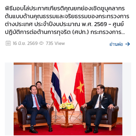
ร
พิธีมอบโล่ประกาศเกียรติคุณยกย่องเชิดชูบุคลากร
ะ
ต้นแบบด้านคุณธรรมและจริยธรรมของกระทรวงการ
ห
ต่างประเทศ ประจำปีงบประมาณ พ.ศ. 2569 - ศูนย์
ว่
ปฏิบัติการต่อต้านการทุจริต (ศปท.) กระทรวงการ
า
ต่างประเทศ
ง
16 มิ.ย. 2569
735
View
อ่านต่อ
ป
ร
ะ
เ
ท
ศ
ข่
า
ว