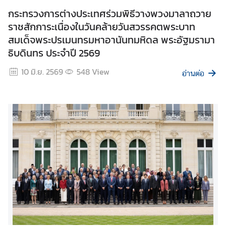
ส
กระทรวงการต่างประเทศร่วมพิธีวางพวงมาลาถวาย
า
ราชสักการะเนื่องในวันคล้ายวันสวรรคตพระบาท
ธ
สมเด็จพระปรเมนทรมหาอานันทมหิดล พระอัฐมรามา
า
ธิบดินทร ประจำปี 2569
ร
ณ
10 มิ.ย. 2569
548
View
อ่านต่อ
ะ
(
O
I
T
)
ติ
ด
ต่
อ
เ
ร