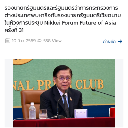
ป
รองนายกรัฐมนตรีและรัฐมนตรีว่าการกระทรวงการ
ร
ต่างประเทศพบหารือกับรองนายกรัฐมนตรีเวียดนาม
ะ
ในห้วงการประชุม Nikkei Forum Future of Asia
ก
ครั้งที่ 31
า
ศ
10 มิ.ย. 2569
558
View
อ่านต่อ
แ
ล
ะ
อื่
น
ๆ
ก
า
ร
ส่
ง