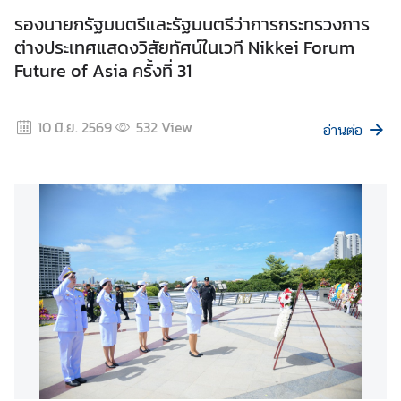
ร่
รองนายกรัฐมนตรีและรัฐมนตรีว่าการกระทรวงการ
ง
ต่างประเทศแสดงวิสัยทัศน์ในเวที Nikkei Forum
ใ
Future of Asia ครั้งที่ 31
ส
10 มิ.ย. 2569
532
View
อ่านต่อ
ก
า
ร
เ
ปิ
ด
เ
ผ
ย
ข้
อ
มู
ล