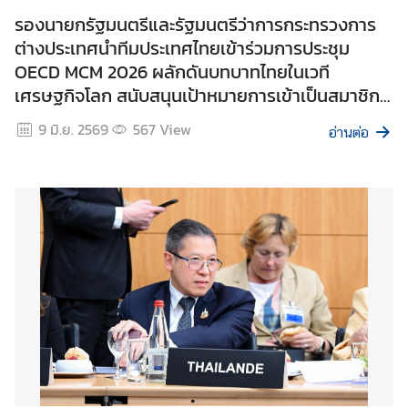
า
รองนายกรัฐมนตรีและรัฐมนตรีว่าการกระทรวงการ
ต่างประเทศนำทีมประเทศไทยเข้าร่วมการประชุม
OECD MCM 2026 ผลักดันบทบาทไทยในเวที
Q
เศรษฐกิจโลก สนับสนุนเป้าหมายการเข้าเป็นสมาชิก
&
OECD
A
9 มิ.ย. 2569
567
View
อ่านต่อ
กั
บ
ก
ต
.