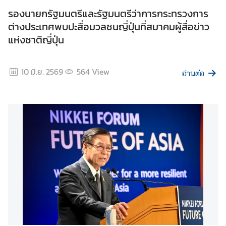
เ
รองนายกรัฐมนตรีและรัฐมนตรีว่าการกระทรวงการ
ส
ต่างประเทศพบปะสื่อมวลชนญี่ปุ่นที่สมาคมผู้สื่อข่าว
ริ
แห่งชาติญี่ปุ่น
ม
คุ
ณ
10 มิ.ย. 2569
564
View
อ่านต่อ
ธ
ร
ร
ม
แ
ล
ะ
ค
ว
า
ม
โ
ป