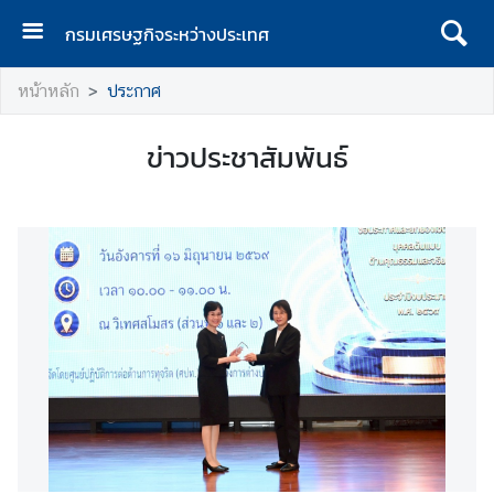
กรมเศรษฐกิจระหว่างประเทศ
ห
หน้าหลัก
ประกาศ
น้
า
ข่าวประชาสัมพันธ์
แ
ร
ก
ก
ร
ม
เ
ศ
ร
ษ
ฐ
กิ
จ