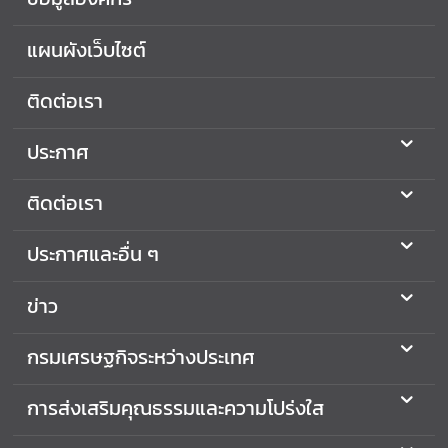
เ
ส
แผนผังเว็บไซต์
ริ
ม
ติดต่อเรา
คุ
ณ
ประกาศ
ธ
ร
ติดต่อเรา
ร
ม
ประกาศและอื่น ๆ
แ
ล
ะ
ข่าว
ค
ว
กรมเศรษฐกิจระหว่างประเทศ
า
ม
การส่งเสริมคุณธรรมและความโปร่งใส
โ
ป