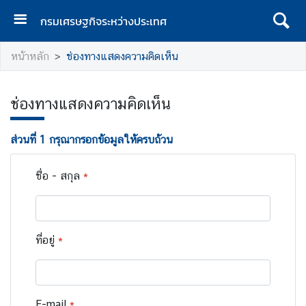
กรมเศรษฐกิจระหว่างประเทศ
ห
หน้าหลัก
ช่องทางแสดงความคิดเห็น
น้
า
แ
ช่องทางแสดงความคิดเห็น
ร
ก
ส่วนที่
1
กรุณากรอกข้อมูลให้ครบถ้วน
ก
ร
ชื่อ - สกุล
*
ม
เ
ศ
ร
ที่อยู่
*
ษ
ฐ
กิ
จ
E-mail
*