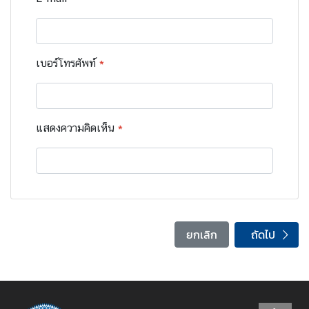
ร
ะ
ห
ว่
เบอร์โทรศัพท์
*
า
ง
ป
ร
แสดงความคิดเห็น
*
ะ
เ
ท
ศ
ถัดไป
ยกเลิก
ข่
า
ว