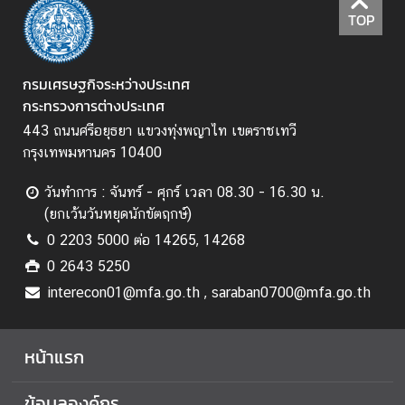
ป
TOP
ร
ะ
ก
กรมเศรษฐกิจระหว่างประเทศ
า
กระทรวงการต่างประเทศ
ศ
443 ถนนศรีอยุธยา แขวงทุ่งพญาไท เขตราชเทวี
แ
กรุงเทพมหานคร 10400
ล
ะ
วันทำการ : จันทร์ - ศุกร์ เวลา 08.30 - 16.30 น.
อื่
(ยกเว้นวันหยุดนักขัตฤกษ์)
น
0 2203 5000 ต่อ 14265, 14268
ๆ
0 2643 5250
interecon01@mfa.go.th , saraban0700@mfa.go.th
ก
า
ร
หน้าแรก
ส่
ง
ข้อมูลองค์กร