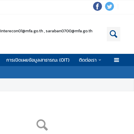
interecon01@mfa.go.th , saraban0700@mfa.go.th
การเปิดเผยข้อมูลสาธารณะ (OIT)
ติดต่อเรา