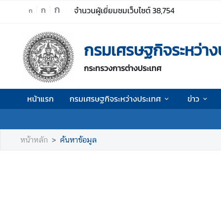
ก
ก
จำนวนผู้เยี่ยมชมเว็บไซต์
38,754
ก
ห
กรมเศรษฐกิจระหว่าง
น้
า
กระทรวงการต่างประเทศ
แ
ร
ก
หน้าแรก
กรมเศรษฐกิจระหว่างประเทศ
ข่าว
ก
ร
ม
หน้าหลัก
ค้นหาข้อมูล
เ
ศ
ร
ษ
ฐ
กิ
จ