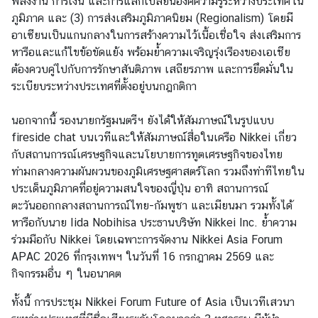
พลังงาน การเงิน และการแลกเปลี่ยนองค์ความรู้ระหว่างประเทศใน
ป
ภูมิภาค และ (3) การส่งเสริมภูมิภาคนิยม (Regionalism) โดยมี
ร
อาเซียนเป็นแกนกลางในการสร้างความไว้เนื้อเชื่อใจ ส่งเสริมการ
ะ
หารือและแก้ไขข้อขัดแย้ง พร้อมย้ำความเจริญรุ่งเรืองของเอเชีย
ก
ต้องควบคู่ไปกับการรักษาสันติภาพ เสถียรภาพ และการยึดมั่นใน
า
ระเบียบระหว่างประเทศที่ตั้งอยู่บนกฎกติกา
ศ
แ
นอกจากนี้ รองนายกรัฐมนตรีฯ ยังได้ให้สัมภาษณ์ในรูปแบบ
ล
fireside chat บนเวทีและให้สัมภาษณ์สื่อในเครือ Nikkei เกี่ยว
ะ
กับสถานการณ์เศรษฐกิจและนโยบายการทูตเศรษฐกิจของไทย
อื่
ท่ามกลางความผันผวนของภูมิเศรษฐศาสตร์โลก รวมถึงท่าทีไทยใน
น
ประเด็นภูมิภาคที่อยู่ความสนใจของญี่ปุ่น อาทิ สถานการณ์
ๆ
ตะวันออกกลางสถานการณ์ไทย-กัมพูชา และเมียนมา รวมทั้งได้
หารือกับนาย Iida Nobihisa ประธานบริษัท Nikkei Inc. ย้ำความ
ร่วมมือกับ Nikkei โดยเฉพาะการจัดงาน Nikkei Asia Forum
ก
APAC 2026 ที่กรุงเทพฯ ในวันที่ 16 กรกฎาคม 2569 และ
า
กิจกรรมอื่น ๆ ในอนาคต
ร
ส่
ทั้งนี้ การประชุม Nikkei Forum Future of Asia เป็นเวทีเสวนา
ง