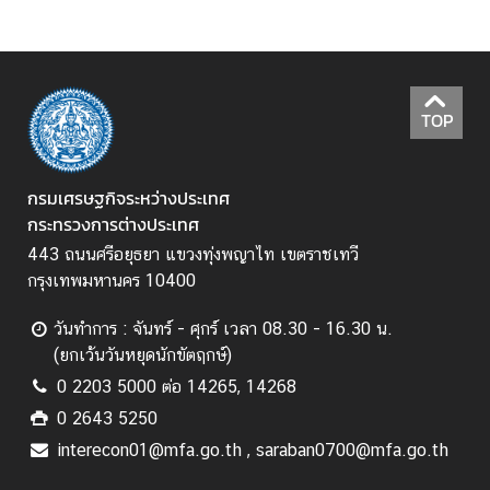
ร่
ง
ใ
ส
TOP
ก
า
กรมเศรษฐกิจระหว่างประเทศ
ร
กระทรวงการต่างประเทศ
เ
443 ถนนศรีอยุธยา แขวงทุ่งพญาไท เขตราชเทวี
ปิ
กรุงเทพมหานคร 10400
ด
เ
วันทำการ : จันทร์ - ศุกร์ เวลา 08.30 - 16.30 น.
ผ
(ยกเว้นวันหยุดนักขัตฤกษ์)
ย
0 2203 5000 ต่อ 14265, 14268
ข้
0 2643 5250
อ
interecon01@mfa.go.th , saraban0700@mfa.go.th
มู
ล