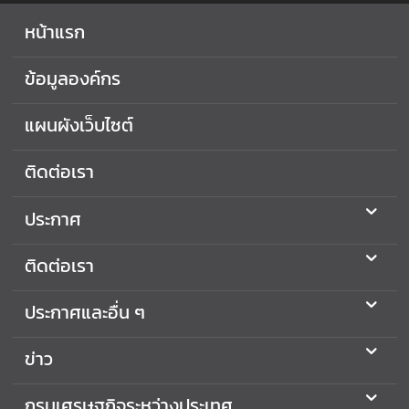
ส
หน้าแรก
า
ธ
ข้อมูลองค์กร
า
ร
แผนผังเว็บไซต์
ณ
ะ
ติดต่อเรา
(
O
I
ประกาศ
T
)
ติดต่อเรา
ติ
ประกาศและอื่น ๆ
ด
ต่
ข่าว
อ
เ
กรมเศรษฐกิจระหว่างประเทศ
ร