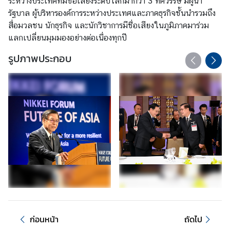
ระหว่างประเทศที่มีชื่อเสียงระดับโลกมากว่า 3 ทศวรรษ มีผู้นำ
เ
รัฐบาล ผู้บริหารองค์การระหว่างประเทศและภาคธุรกิจชั้นนำรวมถึง
ส
สื่อมวลชน นักธุรกิจ และนักวิชาการมีชื่อเสียงในภูมิภาคมาร่วม
ริ
แลกเปลี่ยนมุมมองอย่างต่อเนื่องทุกปี
ม
คุ
รูปภาพประกอบ
ณ
ธ
ร
ร
ม
แ
ล
ะ
ค
ว
า
ม
โ
ก่อนหน้า
ถัดไป
ป