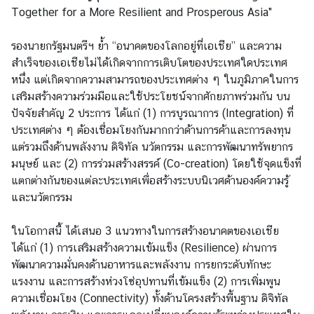
Together for a More Resilient and Prosperous Asia"
ร
ะ
รองนายกรัฐมนตรีฯ ย้ำ “อนาคตของโลกอยู่ที่เอเชีย” และความ
ห
สำเร็จของเอเชียไม่ได้เกิดจากการเติบโตของประเทศใดประเทศ
ว่
หนึ่ง แต่เกิดจากความสามารถของประเทศต่าง ๆ ในภูมิภาคในการ
า
เสริมสร้างความร่วมมือและใช้ประโยชน์จากศักยภาพร่วมกัน บน
ง
ปัจจัยสำคัญ 2 ประการ ได้แก่ (1) การบูรณาการ (Integration) ที่
ป
ประเทศต่าง ๆ ต้องเชื่อมโยงกันมากกว่าด้านการค้าและการลงทุน
ร
แต่รวมถึงด้านพลังงาน ดิจิทัล นวัตกรรม และการพัฒนาทรัพยากร
ะ
มนุษย์ และ (2) การร่วมสร้างสรรค์ (Co-creation) โดยใช้จุดแข็งที่
เ
แตกต่างกันของแต่ละประเทศเพื่อสร้างระบบนิเวศด้านองค์ความรู้
ท
และนวัตกรรม
ศ
ในโอกาสนี้ ได้เสนอ 3 แนวทางในการสร้างอนาคตของเอเชีย
ข่
ได้แก่ (1) การเสริมสร้างความเข้มแข็ง (Resilience) ผ่านการ
า
พัฒนาความมั่นคงด้านอาหารและพลังงาน การยกระดับทักษะ
ว
แรงงาน และการสร้างห่วงโซ่อุปทานที่เข้มแข็ง (2) การเพิ่มพูน
ความเชื่อมโยง (Connectivity) ทั้งด้านโครงสร้างพื้นฐาน ดิจิทัล