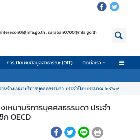
interecon01@mfa.go.th , saraban0700@mfa.go.th
การเปิดเผยข้อมูลสาธารณะ (OIT)
ติดต่อเรา
ะจำปีงบประมาณ ๒๕๖๙ ตำแหน่ง เจ้าหน้าที่ศึกษาและวิจัยเพื่อสนับสนุนการเข้าเป็นสมาชิก OECD
นจ้างเหมาบริการบุคคลธรรมดา ประจำ
าชิก OECD