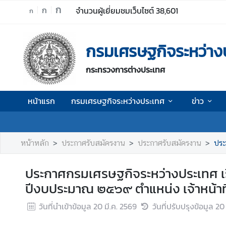
ก
ก
จำนวนผู้เยี่ยมชมเว็บไซต์
38,601
ก
ห
กรมเศรษฐกิจระหว่าง
น้
า
กระทรวงการต่างประเทศ
แ
ร
ก
หน้าแรก
กรมเศรษฐกิจระหว่างประเทศ
ข่าว
ก
ร
ม
หน้าหลัก
ประกาศรับสมัครงาน
ประกาศรับสมัครงาน
ประกา
เ
ศ
ประกาศกรมเศรษฐกิจระหว่างประเทศ เรื่
ร
ปีงบประมาณ ๒๕๖๙ ตำแหน่ง เจ้าหน้าที
ษ
ฐ
วันที่นำเข้าข้อมูล
20 มี.ค. 2569
วันที่ปรับปรุงข้อมูล
20 
กิ
จ