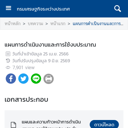
กรมเศรษฐกิจระหว่างประเทศ
ห
หน้าหลัก
บทความ
หน้าแรก
แผนการดำเนินงานและการใช้งบประมาณ
น้
า
แ
แผนการดำเนินงานและการใช้งบประมาณ
ร
วันที่นำเข้าข้อมูล
ก
25 เม.ย. 2566
วันที่ปรับปรุงข้อมูล
9 มิ.ย. 2569
ก
7,901
view
ร
ม
เ
ศ
เอกสารประกอบ
ร
ษ
ฐ
กิ
แผนและความก้าวหน้าการดำเนิน
ดาวน์โหลด
จ