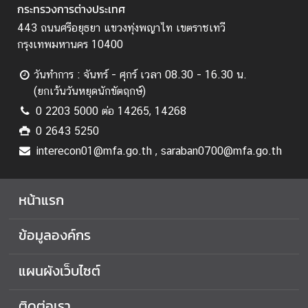
กระทรวงการต่างประเทศ
ร่
443 ถนนศรีอยุธยา แขวงทุ่งพญาไท เขตราชเทวี
ง
กรุงเทพมหานคร 10400
ใ
ส
วันทำการ : จันทร์ - ศุกร์ เวลา 08.30 - 16.30 น.
(ยกเว้นวันหยุดนักขัตฤกษ์)
ก
0 2203 5000 ต่อ 14265, 14268
า
0 2643 5250
ร
interecon01@mfa.go.th , saraban0700@mfa.go.th
เ
ปิ
ด
หน้าแรก
เ
ผ
ข้อมูลองค์กร
ย
ข้
แผนผังเว็บไซต์
อ
มู
ติดต่อเรา
ล