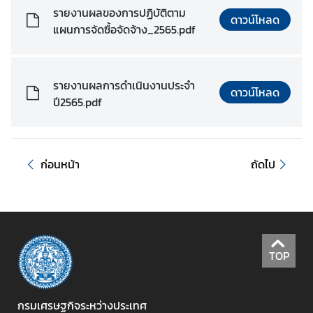
เ
รายงานผลของการปฏิบัติตาม
ดาวน์โหลด
ส
แผนการจัดซื้อจัดจ้าง_2565.pdf
ริ
ม
คุ
รายงานผลการดำเนินงานประจำ
ณ
ดาวน์โหลด
ปี2565.pdf
ธ
ร
ร
ม
ก่อนหน้า
ถัดไป
แ
ล
ะ
ค
ว
TOP
า
ม
โ
กรมเศรษฐกิจระหว่างประเทศ
ป