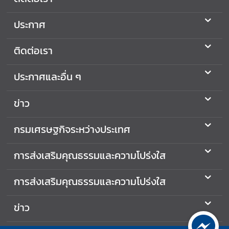
ส
า
ประกาศ
ธ
า
ติดต่อเรา
ร
ณ
ประกาศและอื่น ๆ
ะ
(
ข่าว
O
I
กรมเศรษฐกิจระหว่างประเทศ
T
)
การส่งเสริมคุณธรรมและความโปร่งใส
ติ
ด
การส่งเสริมคุณธรรมและความโปร่งใส
ต่
อ
ข่าว
เ
ร