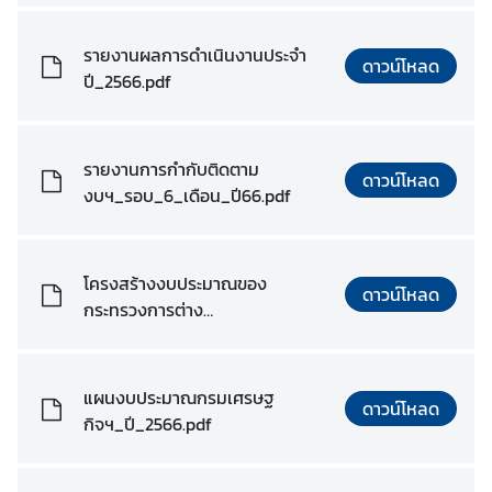
ป
ร
รายงานผลการดำเนินงานประจำ
ะ
ดาวน์โหลด
ปี_2566.pdf
ก
า
ศ
รายงานการกำกับติดตาม
แ
ดาวน์โหลด
งบฯ_รอบ_6_เดือน_ปี66.pdf
ล
ะ
อื่
น
โครงสร้างงบประมาณของ
ดาวน์โหลด
ๆ
กระทรวงการต่าง
ประเทศ_ปี_2566.pdf
ก
แผนงบประมาณกรมเศรษฐ
า
ดาวน์โหลด
กิจฯ_ปี_2566.pdf
ร
ส่
ง