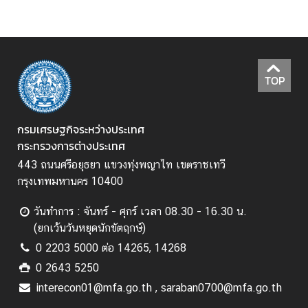
เ
ส
ริ
ม
คุ
TOP
ณ
ธ
ร
กรมเศรษฐกิจระหว่างประเทศ
ร
กระทรวงการต่างประเทศ
ม
443 ถนนศรีอยุธยา แขวงทุ่งพญาไท เขตราชเทวี
แ
กรุงเทพมหานคร 10400
ล
ะ
วันทำการ : จันทร์ - ศุกร์ เวลา 08.30 - 16.30 น.
ค
(ยกเว้นวันหยุดนักขัตฤกษ์)
ว
0 2203 5000 ต่อ 14265, 14268
า
0 2643 5250
ม
โ
interecon01@mfa.go.th , saraban0700@mfa.go.th
ป