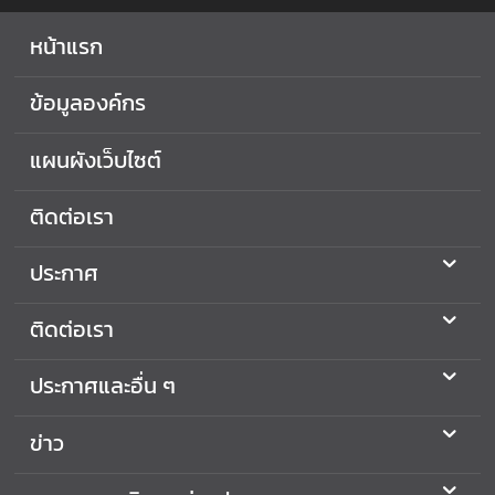
ร่
หน้าแรก
ง
ใ
ข้อมูลองค์กร
ส
แผนผังเว็บไซต์
ก
า
ติดต่อเรา
ร
เ
ประกาศ
ปิ
ด
ติดต่อเรา
เ
ผ
ประกาศและอื่น ๆ
ย
ข้
อ
ข่าว
มู
ล