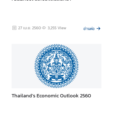
ร
ะ
ห
ว่
27 เม.ย. 2560
3,255
View
า
อ่านต่อ
ง
ป
ร
ะ
เ
ท
ศ
ข่
า
Thailand’s Economic Outlook 2560
ว