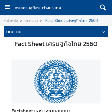
กรมเศรษฐกิจระหว่างประเทศ
ห
หน้าหลัก
บทความ
Fact Sheet เศรษฐกิจไทย 2560
น้
า
บทความ
แ
ร
Fact Sheet เศรษฐกิจไทย 2560
ก
ก
ร
ม
เ
ศ
ร
ษ
ฐ
กิ
Factsheet และประเด็นสนทนา
จ