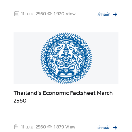
ป
ร
11 เม.ย. 2560
1,920
View
อ่านต่อ
ะ
ก
า
ศ
แ
ล
ะ
อื่
น
ๆ
Thailand’s Economic Factsheet March
2560
ก
า
ร
ส่
11 เม.ย. 2560
1,879
View
ง
อ่านต่อ