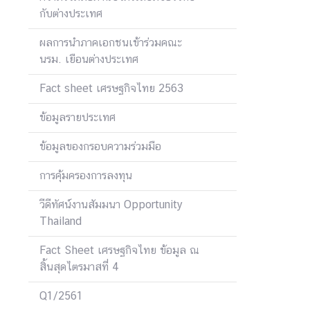
เ
กับต่างประเทศ
ส
ริ
ผลการนำภาคเอกชนเข้าร่วมคณะ
ม
นรม. เยือนต่างประเทศ
คุ
Fact sheet เศรษฐกิจไทย 2563
ณ
ธ
ข้อมูลรายประเทศ
ร
ร
ข้อมูลของกรอบความร่วมมือ
ม
แ
การคุ้มครองการลงทุน
ล
วีดีทัศน์งานสัมมนา Opportunity
ะ
Thailand
ค
ว
Fact Sheet เศรษฐกิจไทย ข้อมูล ณ
า
สิ้นสุดไตรมาสที่ 4
ม
โ
Q1/2561
ป