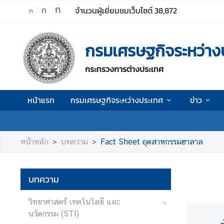
ก
ก
จำนวนผู้เยี่ยมชมเว็บไซต์
38,872
ก
ห
กรมเศรษฐกิจระหว่าง
น้
า
กระทรวงการต่างประเทศ
แ
ร
ก
หน้าแรก
กรมเศรษฐกิจระหว่างประเทศ
ข่าว
ก
ร
ม
หน้าหลัก
บทความ
Fact Sheet อุตสาหกรรมฮาลาล
เ
ศ
ร
บทความ
ษ
ฐ
วิทยาศาสตร์ เทคโนโลยี และ
กิ
นวัตกรรม (STI)
จ