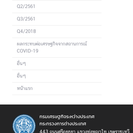
ร่
Q2/2561
ง
Q3/2561
ใ
ส
Q4/2018
ผลกระทบต่อเศรษฐกิจจากสถานการณ์
ก
COVID-19
า
ร
อื่นๆ
เ
ปิ
อื่นๆ
ด
หน้าแรก
เ
ผ
ย
ข้
กรมเศรษฐกิจระหว่างประเทศ
อ
กระทรวงการต่างประเทศ
มู
ล
443 ถนนศรีอยุธยา แขวงทุ่งพญาไท เขตราชเทวี