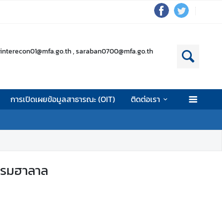
interecon01@mfa.go.th , saraban0700@mfa.go.th
การเปิดเผยข้อมูลสาธารณะ (OIT)
ติดต่อเรา
รรมฮาลาล