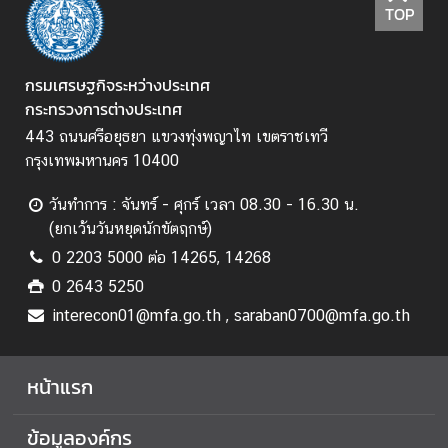
ป
TOP
ร
ะ
ก
กรมเศรษฐกิจระหว่างประเทศ
า
กระทรวงการต่างประเทศ
ศ
443 ถนนศรีอยุธยา แขวงทุ่งพญาไท เขตราชเทวี
แ
กรุงเทพมหานคร 10400
ล
ะ
วันทำการ : จันทร์ - ศุกร์ เวลา 08.30 - 16.30 น.
อื่
(ยกเว้นวันหยุดนักขัตฤกษ์)
น
0 2203 5000 ต่อ 14265, 14268
ๆ
0 2643 5250
interecon01@mfa.go.th , saraban0700@mfa.go.th
ก
า
หน้าแรก
ร
ส่
ข้อมูลองค์กร
ง