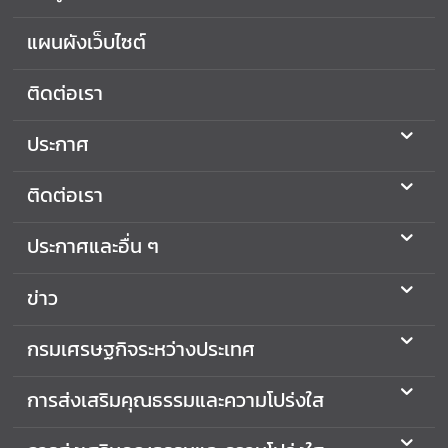
เ
ส
แผนผังเว็บไซต์
ริ
ม
ติดต่อเรา
คุ
ณ
ประกาศ
ธ
ร
ติดต่อเรา
ร
ม
ประกาศและอื่น ๆ
แ
ล
ข่าว
ะ
ค
กรมเศรษฐกิจระหว่างประเทศ
ว
า
ม
การส่งเสริมคุณธรรมและความโปร่งใส
โ
ป