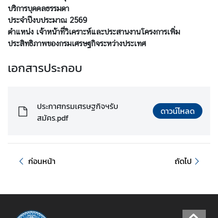
บริการบุคคลธรรมดา
ร
ประจำปีงบประมาณ 2569
ะ
ตำแหน่ง เจ้าหน้าที่วิเคราะห์และประสานงานโครงการเพิ่ม
ห
ประสิทธิภาพของกรมเศรษฐกิจระหว่างประเทศ
ว่
า
เอกสารประกอบ
ง
ป
ร
ะ
ประกาศกรมเศรษฐกิจฯรับ
ดาวน์โหลด
เ
สมัคร.pdf
ท
ศ
ก่อนหน้า
ถัดไป
ข่
า
ว