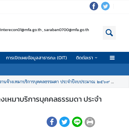
interecon01@mfa.go.th , saraban0700@mfa.go.th
การเปิดเผยข้อมูลสาธารณะ (OIT)
ติดต่อเรา
ดา ประจำปีงบประมาณ ๒๕๖๙ ตำแหน่ง เจ้าหน้าที่วิเคราะห์ข้อมูลและสนันสนุนงานด้านพัสดุ
นจ้างเหมาบริการบุคคลธรรมดา ประจำ