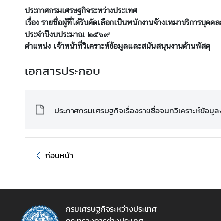
ร
ประกาศกรมเศรษฐกิจระหว่างประเทศ
ะ
เรื่อง รายชื่อผู้ที่ได้รับคัดเลือกเป็นพนักงานจ้างเหมาบริการบุค
ห
ประจำปีงบประมาณ ๒๕๖๙
ว่
ตำแหน่ง เจ้าหน้าที่วิเคราะห์ข้อมูลและสนันสนุนงานด้านพัสดุ
า
เอกสารประกอบ
ง
ป
ร
ะ
ประกาศกรมเศรษฐกิจเรื่องรายชื่อจนทวิเคราะห์ข้อมูล
เ
ท
ศ
ก่อนหน้า
ข่
า
ว
กรมเศรษฐกิจระหว่างประเทศ
กระทรวงการต่างประเทศ