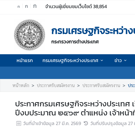
ก
ก
จำนวนผู้เยี่ยมชมเว็บไซต์
38,854
ก
ห
กรมเศรษฐกิจระหว่าง
น้
า
กระทรวงการต่างประเทศ
แ
ร
ก
หน้าแรก
กรมเศรษฐกิจระหว่างประเทศ
ข่าว
ก
ร
ม
หน้าหลัก
ประกาศรับสมัครงาน
ประกาศรับสมัครงาน
ประกา
เ
ศ
ประกาศกรมเศรษฐกิจระหว่างประเทศ เรื่
ร
ปีงบประมาณ ๒๕๖๙ ตำแหน่ง เจ้าหน้าที่
ษ
ฐ
วันที่นำเข้าข้อมูล
27 มี.ค. 2569
วันที่ปรับปรุงข้อมูล
27 
กิ
จ